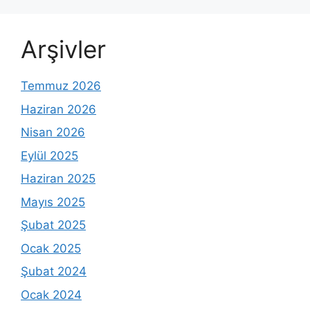
Arşivler
Temmuz 2026
Haziran 2026
Nisan 2026
Eylül 2025
Haziran 2025
Mayıs 2025
Şubat 2025
Ocak 2025
Şubat 2024
Ocak 2024