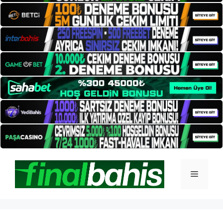
İçeriğe
atla
Menü