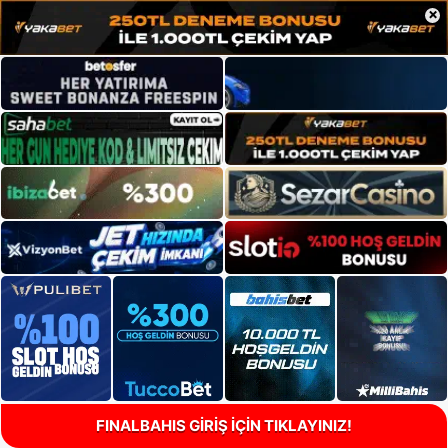
×
FINALBAHIS GİRİŞ İÇİN TIKLAYINIZ!