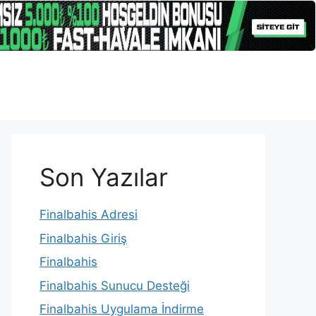
Son Yazılar
Finalbahis Adresi
Finalbahis Giriş
Finalbahis
Finalbahis Sunucu Desteği
Finalbahis Uygulama İndirme