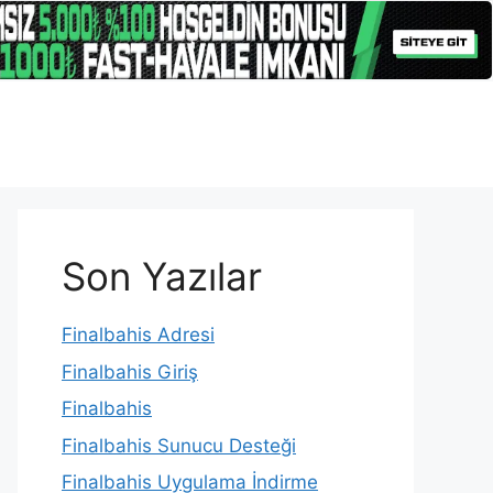
Son Yazılar
Finalbahis Adresi
Finalbahis Giriş
Finalbahis
Finalbahis Sunucu Desteği
Finalbahis Uygulama İndirme