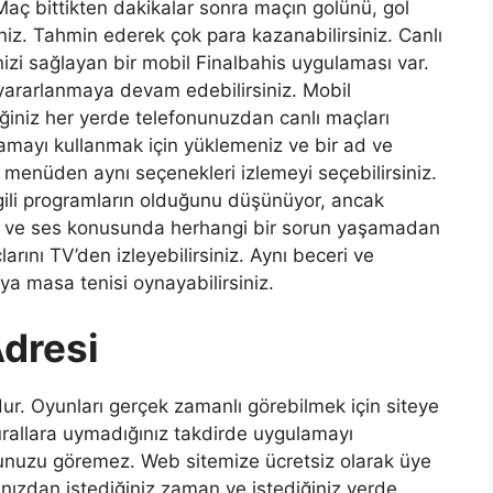
 Maç bittikten dakikalar sonra maçın golünü, gol
iniz. Tahmin ederek çok para kazanabilirsiniz. Canlı
nizi sağlayan bir mobil Finalbahis uygulaması var.
 yararlanmaya devam edebilirsiniz. Mobil
iğiniz her yerde telefonunuzdan canlı maçları
ulamayı kullanmak için yüklemeniz ve bir ad ve
 menüden aynı seçenekleri izlemeyi seçebilirsiniz.
lgili programların olduğunu düşünüyor, ancak
tü ve ses konusunda herhangi bir sorun yaşamadan
arını TV’den izleyebilirsiniz. Aynı beceri ve
ya masa tenisi oynayabilirsiniz.
Adresi
ur. Oyunları gerçek zamanlı görebilmek için siteye
urallara uymadığınız takdirde uygulamayı
nuzu göremez. Web sitemize ücretsiz olarak üye
ınızdan istediğiniz zaman ve istediğiniz yerde