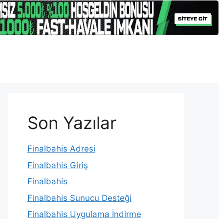
Son Yazılar
Finalbahis Adresi
Finalbahis Giriş
Finalbahis
Finalbahis Sunucu Desteği
Finalbahis Uygulama İndirme