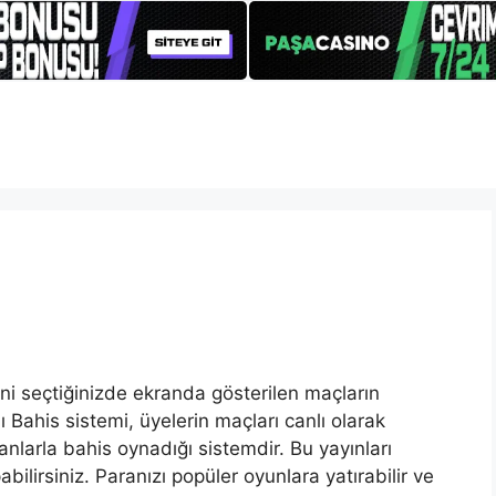
ni seçtiğinizde ekranda gösterilen maçların
lı Bahis sistemi, üyelerin maçları canlı olarak
anlarla bahis oynadığı sistemdir. Bu yayınları
ilirsiniz. Paranızı popüler oyunlara yatırabilir ve