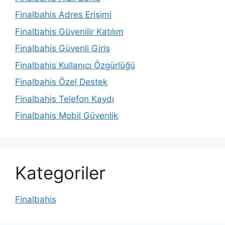
Finalbahis Adres Erişimi
Finalbahis Güvenilir Katılım
Finalbahis Güvenli Giriş
Finalbahis Kullanıcı Özgürlüğü
Finalbahis Özel Destek
Finalbahis Telefon Kaydı
Finalbahis Mobil Güvenlik
Kategoriler
Finalbahis