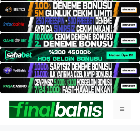
İçeriğe
atla
Menü