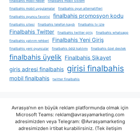
finalbahis mobil hedef
finalbahis mobil sistem
finalbahis mobil uygulamalar
finalbahis oyun alternatifleri
finalbahis promosyon kodu
finalbahis oyuncu favorisi
finalbahis sitesi
finalbahis telefon kaydı
finalbahis tv izle
Finalbahis Twitter
finalbahis twitter giriş
finalbahis whatsapp
Finalbahis Yeni Giriş
finalbahis yatırım rehberi
finalbahis yeni oyuncular
finalbahis ödül katılımı
finalbahis özel destek
finalbahis üyelik
Finalbahis Şikayet
girisi finalbahis
giris adresi finalbahis
mobil finalbahis
twitter finalbahis
Avrasya'nın en büyük reklam platformunda olmak için
Microsoft Teams:
reklam@avrasyamarketing.com
adresimizden veya Telegram: @Avrasyamarketing
adresimizden irtibat kurabilirsiniz. (Tek iletişim
adreslerimiz teams / telegram ve mail adresimizdir.