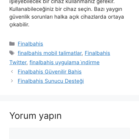
işleyebilecek bir cihaz kullanmanız gerekir.
Kullanabileceğiniz bir cihaz seçin. Bazı yaygın
güvenlik sorunları halka açık cihazlarda ortaya
çıkabilir.
Kategoriler
Finalbahis
Etiketler
finalbahis mobil talimatlar
,
Finalbahis
Twitter
,
finalbahis uygulama i̇ndirme
Finalbahis Güvenilir Bahis
Finalbahis Sunucu Desteği
Yorum yapın
Yorum