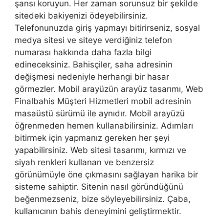
şansı koruyun. Her zaman sorunsuz bir şekilde
sitedeki bakiyenizi ödeyebilirsiniz.
Telefonunuzda giriş yapmayı bitirirseniz, sosyal
medya sitesi ve siteye verdiğiniz telefon
numarası hakkında daha fazla bilgi
edineceksiniz. Bahisçiler, saha adresinin
değişmesi nedeniyle herhangi bir hasar
görmezler. Mobil arayüzün arayüz tasarımı, Web
Finalbahis Müşteri Hizmetleri mobil adresinin
masaüstü sürümü ile aynıdır. Mobil arayüzü
öğrenmeden hemen kullanabilirsiniz. Adımları
bitirmek için yapmanız gereken her şeyi
yapabilirsiniz. Web sitesi tasarımı, kırmızı ve
siyah renkleri kullanan ve benzersiz
görünümüyle öne çıkmasını sağlayan harika bir
sisteme sahiptir. Sitenin nasıl göründüğünü
beğenmezseniz, bize söyleyebilirsiniz. Çaba,
kullanıcının bahis deneyimini geliştirmektir.