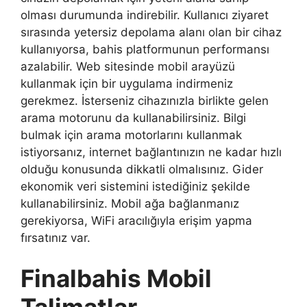
olması durumunda indirebilir. Kullanıcı ziyaret
sırasında yetersiz depolama alanı olan bir cihaz
kullanıyorsa, bahis platformunun performansı
azalabilir. Web sitesinde mobil arayüzü
kullanmak için bir uygulama indirmeniz
gerekmez. İsterseniz cihazınızla birlikte gelen
arama motorunu da kullanabilirsiniz. Bilgi
bulmak için arama motorlarını kullanmak
istiyorsanız, internet bağlantınızın ne kadar hızlı
olduğu konusunda dikkatli olmalısınız. Gider
ekonomik veri sistemini istediğiniz şekilde
kullanabilirsiniz. Mobil ağa bağlanmanız
gerekiyorsa, WiFi aracılığıyla erişim yapma
fırsatınız var.
Finalbahis Mobil