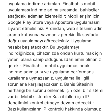
uygulama indirme adımları. Finalbahis mobil
uygulaması indirme adımı sırasında, bahisçiler
aşağıdaki adımları izlemelidir; Mobil erişim için
Google Play Store veya Appstore uygulamasını
ziyaret etmelisiniz. Ardından, web sitesinin adını
arama kutusuna yazmanız gerekir. İlk sayfada
doğru uygulamayı göreceksiniz. Uygulama
hesabı başlatacaktır. Bu uygulamayı
indirdiğinizde, cihazınızda ondan kurtulmak için
yeterli alana sahip olduğunuzdan emin olmanız
gerekir. Finalbahis mobil uygulamasındaki
indirme adımlarını ve uygulama performans
kurallarına uymazsanız, uygulama ile ilgili
sorunlarla karşılaşacaksınız. Bahis Sitesinin
herhangi bir sorunu önlemek için özel bir sistemi
vardır. Mobil sistemler Kula ihlalleri için IP
denetimini kontrol etmeye devam edecektir.
Bazı kullanıcıların IP kontrolü hakkında olumsuz