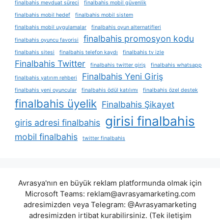
finalbahis mevduat süreci
finalbahis mobil güvenlik
finalbahis mobil hedef
finalbahis mobil sistem
finalbahis mobil uygulamalar
finalbahis oyun alternatifleri
finalbahis promosyon kodu
finalbahis oyuncu favorisi
finalbahis sitesi
finalbahis telefon kaydı
finalbahis tv izle
Finalbahis Twitter
finalbahis twitter giriş
finalbahis whatsapp
Finalbahis Yeni Giriş
finalbahis yatırım rehberi
finalbahis yeni oyuncular
finalbahis ödül katılımı
finalbahis özel destek
finalbahis üyelik
Finalbahis Şikayet
girisi finalbahis
giris adresi finalbahis
mobil finalbahis
twitter finalbahis
Avrasya'nın en büyük reklam platformunda olmak için
Microsoft Teams:
reklam@avrasyamarketing.com
adresimizden veya Telegram: @Avrasyamarketing
adresimizden irtibat kurabilirsiniz. (Tek iletişim