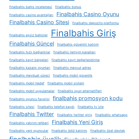
finalbahis bahis i̇ncelemesi
finalbahis bonus
Finalbahis Casino Oyunu
finalbahis casino avantajları
Finalbahis Casino Sitesi
finalbahis depozito platformu
Finalbahis Giriş
finalbahis eşsiz bahisler
Finalbahis Güncel
finalbahis güvenilir katılım
finalbahis hızlı bağlantılar
finalbahis i̇letişim kanalları
finalbahis kayıt belgeleri
finalbahis kayıt değerlendirme
finalbahis kazanç oyunları
finalbahis mevcut adres
finalbahis mevduat süreci
finalbahis mobil güvenlik
finalbahis mobil hedef
finalbahis mobil sistem
finalbahis mobil uygulamalar
finalbahis oyun alternatifleri
finalbahis promosyon kodu
finalbahis oyuncu favorisi
finalbahis sitesi
finalbahis telefon kaydı
finalbahis tv izle
Finalbahis Twitter
finalbahis twitter giriş
finalbahis whatsapp
Finalbahis Yeni Giriş
finalbahis yatırım rehberi
finalbahis yeni oyuncular
finalbahis ödül katılımı
finalbahis özel destek