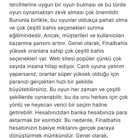
tercihlerine uygun bir oyun bulması ve bu türde
oyun oynamaktan zevk alması çok önemlidir.
Bununla birlikte, bu oyunlar oldukça pahalı olma
ve çok çeşitli bahis seçenekleri sunma
eğilimindedir. Ancak, müşterileri ve kullanıcıları
kazanma şansını artırır. Genel olarak, Finalbahis
yüksek oranlara sahip çok çeşitli bahis
seçenekleri var. Web sitesi popüler çünkü çok
sayıda insana hitap ediyor. Canlı oyuna yatırım
yaparsanız, oranlar süper yüksek olduğu için
paranızı gerçekten hızlı bir şekilde
büyütebilirsiniz. Bu oyun her zaman ve çeşitli
şekillerde oynanabilir, bu da onu herkes için çok
yönlü ve heyecan verici bir seçim haline
getirebilir. Hesabınızdan banka hesabınıza para
aktarmak bir esintidir. Bu nedenle, Finalbahis
hesabınızın bakiye miktarını gerçek paraya
dönüştürmek mümkündür. Genel olarak,