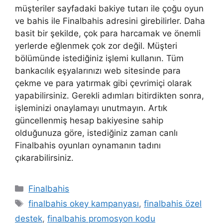
müşteriler sayfadaki bakiye tutarı ile çoğu oyun
ve bahis ile Finalbahis adresini girebilirler. Daha
basit bir şekilde, çok para harcamak ve önemli
yerlerde eğlenmek çok zor değil. Müşteri
bölümünde istediğiniz işlemi kullanın. Tüm
bankacılık eşyalarınızı web sitesinde para
çekme ve para yatırmak gibi çevrimiçi olarak
yapabilirsiniz. Gerekli adımları bitirdikten sonra,
işleminizi onaylamayı unutmayın. Artık
güncellenmiş hesap bakiyesine sahip
olduğunuza göre, istediğiniz zaman canlı
Finalbahis oyunları oynamanın tadını
çıkarabilirsiniz.
Kategoriler
Finalbahis
Etiketler
finalbahis okey kampanyası
,
finalbahis özel
destek
,
finalbahis promosyon kodu