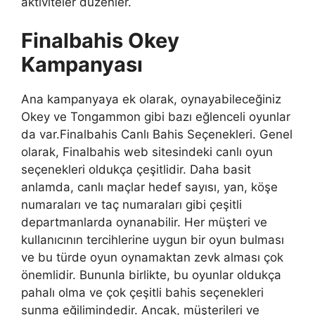
aktiviteler düzenler.
Finalbahis Okey
Kampanyası
Ana kampanyaya ek olarak, oynayabileceğiniz
Okey ve Tongammon gibi bazı eğlenceli oyunlar
da var.Finalbahis Canlı Bahis Seçenekleri. Genel
olarak, Finalbahis web sitesindeki canlı oyun
seçenekleri oldukça çeşitlidir. Daha basit
anlamda, canlı maçlar hedef sayısı, yan, köşe
numaraları ve taç numaraları gibi çeşitli
departmanlarda oynanabilir. Her müşteri ve
kullanıcının tercihlerine uygun bir oyun bulması
ve bu türde oyun oynamaktan zevk alması çok
önemlidir. Bununla birlikte, bu oyunlar oldukça
pahalı olma ve çok çeşitli bahis seçenekleri
sunma eğilimindedir. Ancak, müşterileri ve