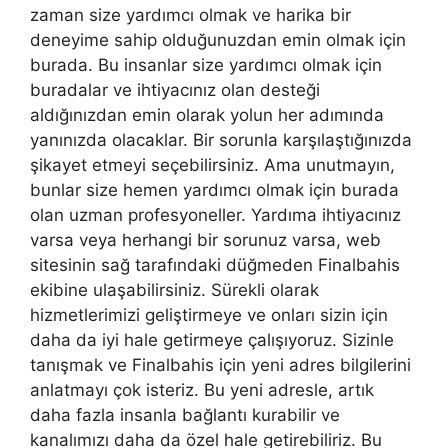
zaman size yardımcı olmak ve harika bir
deneyime sahip olduğunuzdan emin olmak için
burada. Bu insanlar size yardımcı olmak için
buradalar ve ihtiyacınız olan desteği
aldığınızdan emin olarak yolun her adımında
yanınızda olacaklar. Bir sorunla karşılaştığınızda
şikayet etmeyi seçebilirsiniz. Ama unutmayın,
bunlar size hemen yardımcı olmak için burada
olan uzman profesyoneller. Yardıma ihtiyacınız
varsa veya herhangi bir sorunuz varsa, web
sitesinin sağ tarafındaki düğmeden Finalbahis
ekibine ulaşabilirsiniz. Sürekli olarak
hizmetlerimizi geliştirmeye ve onları sizin için
daha da iyi hale getirmeye çalışıyoruz. Sizinle
tanışmak ve Finalbahis için yeni adres bilgilerini
anlatmayı çok isteriz. Bu yeni adresle, artık
daha fazla insanla bağlantı kurabilir ve
kanalımızı daha da özel hale getirebiliriz. Bu