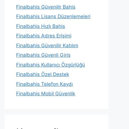
Finalbahis Güvenilir Bahis
Finalbahis Lisans Düzenlemeleri
Finalbahis Hızlı Bahis
Finalbahis Adres Erişimi
Finalbahis Güvenilir Katılım
Finalbahis Güvenli Giriş
Finalbahis Kullanıcı Özgürlüğü
Finalbahis Özel Destek
Finalbahis Telefon Kaydı
Finalbahis Mobil Güvenlik