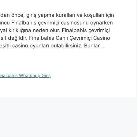
an önce, giriş yapma kuralları ve koşulları için
oyuncu Finalbahis çevrimiçi casinosunu oynarken
l kırıklığına neden olur. Finalbahis çevrimiçi
t değildir. Finalbahis Canlı Çevrimiçi Casino
eşitli casino oyunları bulabilirsiniz. Bunlar …
inalbahis Whatsapp Giriş