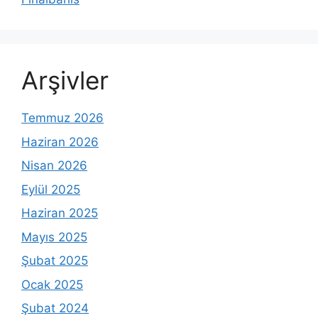
Arşivler
Temmuz 2026
Haziran 2026
Nisan 2026
Eylül 2025
Haziran 2025
Mayıs 2025
Şubat 2025
Ocak 2025
Şubat 2024