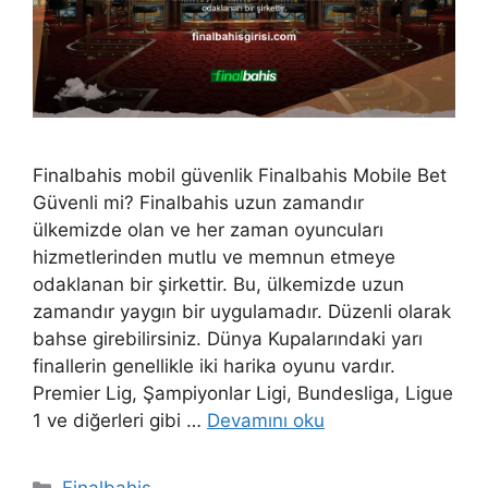
Finalbahis mobil güvenlik Finalbahis Mobile Bet
Güvenli mi? Finalbahis uzun zamandır
ülkemizde olan ve her zaman oyuncuları
hizmetlerinden mutlu ve memnun etmeye
odaklanan bir şirkettir. Bu, ülkemizde uzun
zamandır yaygın bir uygulamadır. Düzenli olarak
bahse girebilirsiniz. Dünya Kupalarındaki yarı
finallerin genellikle iki harika oyunu vardır.
Premier Lig, Şampiyonlar Ligi, Bundesliga, Ligue
1 ve diğerleri gibi …
Devamını oku
Kategoriler