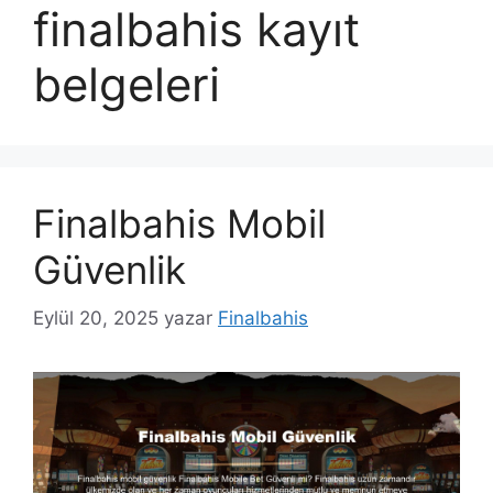
finalbahis kayıt
belgeleri
Finalbahis Mobil
Güvenlik
Eylül 20, 2025
yazar
Finalbahis