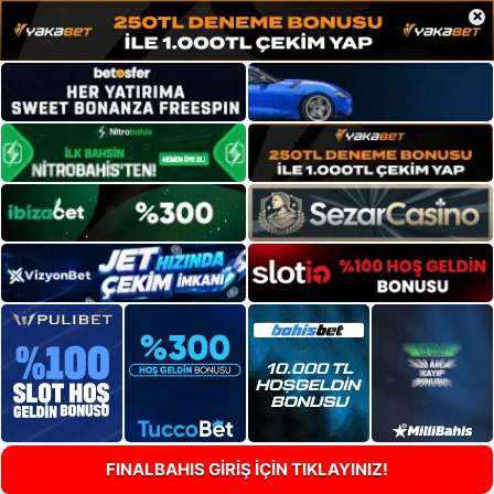
×
FINALBAHIS GİRİŞ İÇİN TIKLAYINIZ!