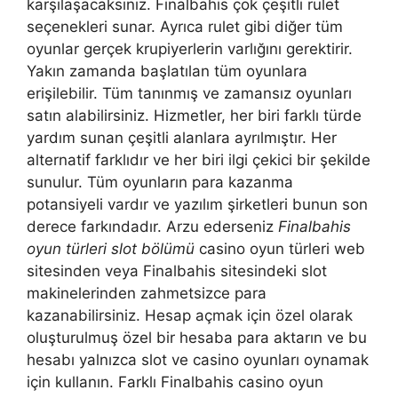
karşılaşacaksınız. Finalbahis çok çeşitli rulet
seçenekleri sunar. Ayrıca rulet gibi diğer tüm
oyunlar gerçek krupiyerlerin varlığını gerektirir.
Yakın zamanda başlatılan tüm oyunlara
erişilebilir. Tüm tanınmış ve zamansız oyunları
satın alabilirsiniz. Hizmetler, her biri farklı türde
yardım sunan çeşitli alanlara ayrılmıştır. Her
alternatif farklıdır ve her biri ilgi çekici bir şekilde
sunulur. Tüm oyunların para kazanma
potansiyeli vardır ve yazılım şirketleri bunun son
derece farkındadır. Arzu ederseniz
Finalbahis
oyun türleri slot bölümü
casino oyun türleri web
sitesinden veya Finalbahis sitesindeki slot
makinelerinden zahmetsizce para
kazanabilirsiniz. Hesap açmak için özel olarak
oluşturulmuş özel bir hesaba para aktarın ve bu
hesabı yalnızca slot ve casino oyunları oynamak
için kullanın. Farklı Finalbahis casino oyun