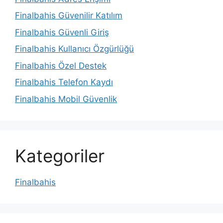
Finalbahis Güvenilir Katılım
Finalbahis Güvenli Giriş
Finalbahis Kullanıcı Özgürlüğü
Finalbahis Özel Destek
Finalbahis Telefon Kaydı
Finalbahis Mobil Güvenlik
Kategoriler
Finalbahis