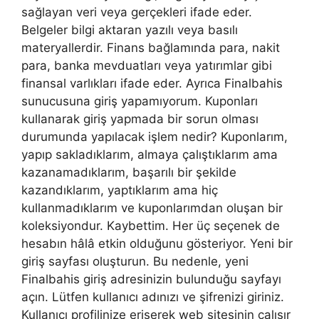
sağlayan veri veya gerçekleri ifade eder.
Belgeler bilgi aktaran yazılı veya basılı
materyallerdir. Finans bağlamında para, nakit
para, banka mevduatları veya yatırımlar gibi
finansal varlıkları ifade eder. Ayrıca Finalbahis
sunucusuna giriş yapamıyorum. Kuponları
kullanarak giriş yapmada bir sorun olması
durumunda yapılacak işlem nedir? Kuponlarım,
yapıp sakladıklarım, almaya çalıştıklarım ama
kazanamadıklarım, başarılı bir şekilde
kazandıklarım, yaptıklarım ama hiç
kullanmadıklarım ve kuponlarımdan oluşan bir
koleksiyondur. Kaybettim. Her üç seçenek de
hesabın hâlâ etkin olduğunu gösteriyor. Yeni bir
giriş sayfası oluşturun. Bu nedenle, yeni
Finalbahis giriş adresinizin bulunduğu sayfayı
açın. Lütfen kullanıcı adınızı ve şifrenizi giriniz.
Kullanıcı profilinize erişerek web sitesinin çalışır