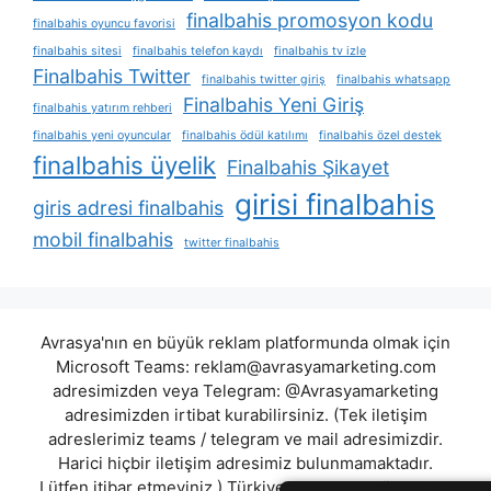
finalbahis promosyon kodu
finalbahis oyuncu favorisi
finalbahis sitesi
finalbahis telefon kaydı
finalbahis tv izle
Finalbahis Twitter
finalbahis twitter giriş
finalbahis whatsapp
Finalbahis Yeni Giriş
finalbahis yatırım rehberi
finalbahis yeni oyuncular
finalbahis ödül katılımı
finalbahis özel destek
finalbahis üyelik
Finalbahis Şikayet
girisi finalbahis
giris adresi finalbahis
mobil finalbahis
twitter finalbahis
Avrasya'nın en büyük reklam platformunda olmak için
Microsoft Teams:
reklam@avrasyamarketing.com
adresimizden veya Telegram: @Avrasyamarketing
adresimizden irtibat kurabilirsiniz. (Tek iletişim
adreslerimiz teams / telegram ve mail adresimizdir.
Harici hiçbir iletişim adresimiz bulunmamaktadır.
Lütfen itibar etmeyiniz.) Türkiye yasalarına göre 7258