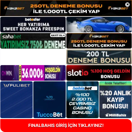
×
FINALBAHIS GİRİŞ İÇİN TIKLAYINIZ!