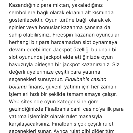
Kazandığınız para miktarı, yakaladığınız
sembollere bağlı olarak ekranın alt kısmında
gösterilecektir. Oyun türüne bağlı olarak ek
spinler veya bonuslar kazanma şansına da
sahip olabilirsiniz. Freespin kazanan oyuncular
herhangi bir para harcamadan slot oynamaya
devam edebilirler. Jackpot özelliği bulunan bir
slot oyununda jackpot elde ettiğinizde oyun
havuzuyla birleşen bir jackpot kazanırsınız. Siz
değerli üyelerimize çeşitli para yatırma
seçenekleri sunuyoruz.
Finalbahis casino
bölümü
finans, güvenli yatırım için her zaman
işlemleri hızlı bir şekilde tamamlamaya çalışır.
Web sitesinde oyun kategorisine göre
gezindiğinizde Finalbahis canlı casino’ya ilk para
yatırma işleminiz olarak rulet masasıyla
karşılaşacaksınız. Finalbahis çok çeşitli rulet
seçenekleri sunar. Ayrıca rulet gibi diğer tüm