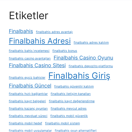
Etiketler
Finalbahis
finalbahis adres avantajı
Finalbahis Adresi
finalbahis adres katılım
finalbahis bahis i̇ncelemesi
finalbahis bonus
Finalbahis Casino Oyunu
finalbahis casino avantajları
Finalbahis Casino Sitesi
finalbahis depozito platformu
Finalbahis Giriş
finalbahis eşsiz bahisler
Finalbahis Güncel
finalbahis güvenilir katılım
finalbahis hızlı bağlantılar
finalbahis i̇letişim kanalları
finalbahis kayıt belgeleri
finalbahis kayıt değerlendirme
finalbahis kazanç oyunları
finalbahis mevcut adres
finalbahis mevduat süreci
finalbahis mobil güvenlik
finalbahis mobil hedef
finalbahis mobil sistem
finalbahis mobil uygulamalar
finalbahis oyun alternatifleri