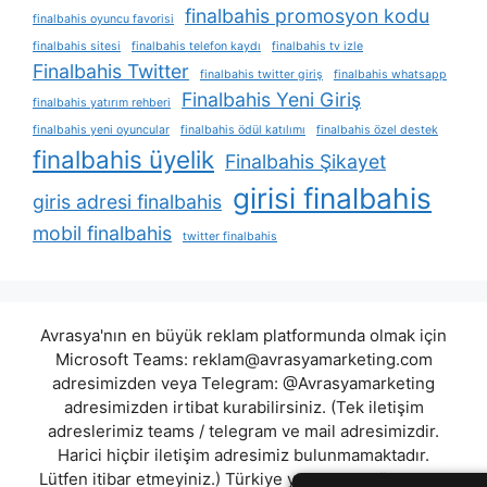
finalbahis promosyon kodu
finalbahis oyuncu favorisi
finalbahis sitesi
finalbahis telefon kaydı
finalbahis tv izle
Finalbahis Twitter
finalbahis twitter giriş
finalbahis whatsapp
Finalbahis Yeni Giriş
finalbahis yatırım rehberi
finalbahis yeni oyuncular
finalbahis ödül katılımı
finalbahis özel destek
finalbahis üyelik
Finalbahis Şikayet
girisi finalbahis
giris adresi finalbahis
mobil finalbahis
twitter finalbahis
Avrasya'nın en büyük reklam platformunda olmak için
Microsoft Teams:
reklam@avrasyamarketing.com
adresimizden veya Telegram: @Avrasyamarketing
adresimizden irtibat kurabilirsiniz. (Tek iletişim
adreslerimiz teams / telegram ve mail adresimizdir.
Harici hiçbir iletişim adresimiz bulunmamaktadır.
Lütfen itibar etmeyiniz.) Türkiye yasalarına göre 7258