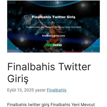
Finalbahis Twitter
Giriş
Eylül 13, 2025
yazar
Finalbahis
Finalbahis twitter giriş Finalbahis Yeni Mevcut