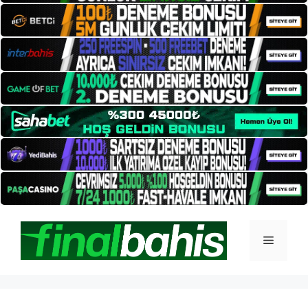
İçeriğe
atla
Menü