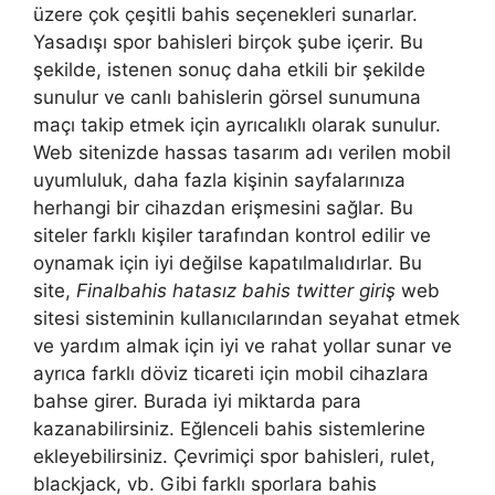
üzere çok çeşitli bahis seçenekleri sunarlar.
Yasadışı spor bahisleri birçok şube içerir. Bu
şekilde, istenen sonuç daha etkili bir şekilde
sunulur ve canlı bahislerin görsel sunumuna
maçı takip etmek için ayrıcalıklı olarak sunulur.
Web sitenizde hassas tasarım adı verilen mobil
uyumluluk, daha fazla kişinin sayfalarınıza
herhangi bir cihazdan erişmesini sağlar. Bu
siteler farklı kişiler tarafından kontrol edilir ve
oynamak için iyi değilse kapatılmalıdırlar. Bu
site,
Finalbahis hatasız bahis twitter giriş
web
sitesi sisteminin kullanıcılarından seyahat etmek
ve yardım almak için iyi ve rahat yollar sunar ve
ayrıca farklı döviz ticareti için mobil cihazlara
bahse girer. Burada iyi miktarda para
kazanabilirsiniz. Eğlenceli bahis sistemlerine
ekleyebilirsiniz. Çevrimiçi spor bahisleri, rulet,
blackjack, vb. Gibi farklı sporlara bahis