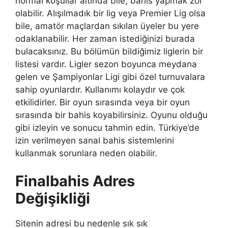
normal koşullar altında bile, bahis yapmak zor
olabilir. Alışılmadık bir lig veya Premier Lig olsa
bile, amatör maçlardan sıkılan üyeler bu yere
odaklanabilir. Her zaman istediğinizi burada
bulacaksınız. Bu bölümün bildiğimiz liglerin bir
listesi vardır. Ligler sezon boyunca meydana
gelen ve Şampiyonlar Ligi gibi özel turnuvalara
sahip oyunlardır. Kullanımı kolaydır ve çok
etkilidirler. Bir oyun sırasında veya bir oyun
sırasında bir bahis koyabilirsiniz. Oyunu olduğu
gibi izleyin ve sonucu tahmin edin. Türkiye’de
izin verilmeyen sanal bahis sistemlerini
kullanmak sorunlara neden olabilir.
Finalbahis Adres
Değişikliği
Sitenin adresi bu nedenle sık sık