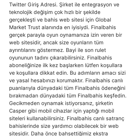
Twitter Giriş Adresi. Şirket ile entegrasyon ve
teknolojik değişim çok hızlı bir şekilde
gerçekleşti ve bahis web sitesi için Global
Market Trust alanında en iyisiydi. Finalbahis
gerçek parayla oyun oynamanıza izin veren bir
web sitesidir, ancak size oyunların tüm
ayrıntılarını göstermez. Bayi ile son rulet
oyununun tadını çıkarabilirsiniz. Finalbahis
aboneliğinize ilk kez başlarken lütfen koşullara
ve koşullara dikkat edin. Bu adımların amacı sizi
ve yasal hesabınızı korumaktır. Finalbahis canlı
puanlarıyla dünyadaki tüm Finalbahis ödeneğini
bırakmadan dünyadaki tüm Finalbahis keşfedin.
Gecikmeden oynamak istiyorsanız, şirketin
Casper gibi mobil cihazlar için yaptığı mobil
siteleri kullanabilirsiniz. Finalbahis canlı satranç
bahislerinde size yardımcı olabilecek bir web
sitesidir. Daha önce bahsettiğimiz ekstra