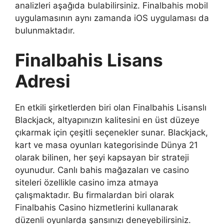
analizleri aşağıda bulabilirsiniz. Finalbahis mobil
uygulamasının aynı zamanda iOS uygulaması da
bulunmaktadır.
Finalbahis Lisans
Adresi
En etkili şirketlerden biri olan Finalbahis Lisanslı
Blackjack, altyapınızın kalitesini en üst düzeye
çıkarmak için çeşitli seçenekler sunar. Blackjack,
kart ve masa oyunları kategorisinde Dünya 21
olarak bilinen, her şeyi kapsayan bir strateji
oyunudur. Canlı bahis mağazaları ve casino
siteleri özellikle casino imza atmaya
çalışmaktadır. Bu firmalardan biri olarak
Finalbahis Casino hizmetlerini kullanarak
düzenli oyunlarda şansınızı deneyebilirsiniz.