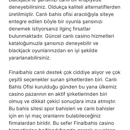
deneyebilirsiniz. Oldukça kaliteli alternatiflerden
üretilmiştir. Canlı bahis ofisi aracılığıyla siteye
entegre edilen böyle bir oyunla şansınızı
denemek istiyorsanız ilginç fırsatlar
bulunmaktadır. Güncel canlı casino hizmetleri
kataloğumuzla şansınızı deneyebilir ve
blackjack oyunlarınızdan en iyi şekilde
yararlanabilirsiniz.
Finalbahis canlı destek
çok ciddiye alıyor ve çok
çeşitli seçenekler sunan şirketlerden biri. Canlı
Bahis Ofisi kurulduğu günden bu yana ülkemiz
casino pazarının en aktif şirketlerinden biri
olmuş ve dikkat çekici sonuçlara imza atmıştır.
Bu bahis sitesi spor bahisleri ve canlı bahisler
için en iyi maç oranlarını bulabileceğiniz
firmalardan biridir. Bu sefer Finalbahis casino