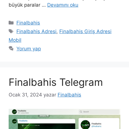
büyük paralar …
Devamını oku
Kategoriler
Finalbahis
Etiketler
Finalbahis Adresi
,
Finalbahis Giriş Adresi
Mobil
Yorum yap
Finalbahis Telegram
Ocak 31, 2024
yazar
Finalbahis