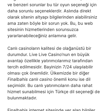
ve benzeri sorunlar bu tür oyun seçeneği için
daha sorunlu seçeneklerdir. Aslında direkt
olarak sitenin altyapı bilgilerinden alabilirsiniz
ama zaten böyle bir sorun yok. Bu, bu web
sitesinin hizmetlerinden sorunsuzca
yararlanabileceğiniz anlamına gelir.
Canlı casinoların kalitesi de olağanüstü bir
durumdur. Live Live Casino’nun en büyük
avantajı özellikle yatırımcılarımız tarafından
tercih edilmesidir. Bayinizin 7/24 ulaşılabilir
olması çok önemlidir. Ülkemizde bir diğer
Finalbahis canlı casino
önemli konu ise dil
seçimidir. Bu canlı yatırımcıların daha rahat
hizmet sunabilmesi için Türkçe dil seçeneği de
bulunmaktadır.
Finalbahis internet sitesinde yer alan bilgiler,