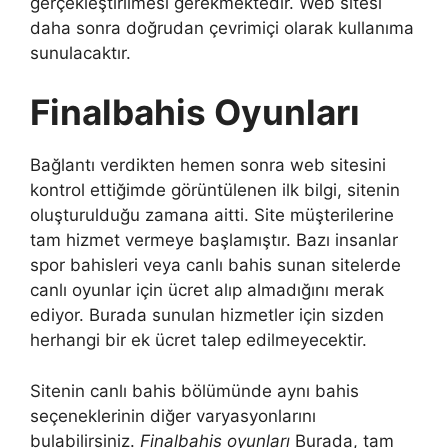
gerçekleştirilmesi gerekmektedir. Web sitesi
daha sonra doğrudan çevrimiçi olarak kullanıma
sunulacaktır.
Finalbahis Oyunları
Bağlantı verdikten hemen sonra web sitesini
kontrol ettiğimde görüntülenen ilk bilgi, sitenin
oluşturulduğu zamana aitti. Site müşterilerine
tam hizmet vermeye başlamıştır. Bazı insanlar
spor bahisleri veya canlı bahis sunan sitelerde
canlı oyunlar için ücret alıp almadığını merak
ediyor. Burada sunulan hizmetler için sizden
herhangi bir ek ücret talep edilmeyecektir.
Sitenin canlı bahis bölümünde aynı bahis
seçeneklerinin diğer varyasyonlarını
bulabilirsiniz.
Finalbahis oyunları
Burada, tam