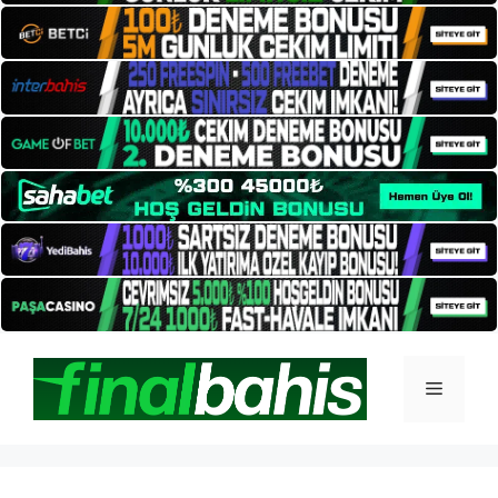
İçeriğe
atla
Menü