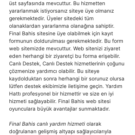
üst sayfasında mevcuttur. Bu hizmetten
yararlanmak istiyorsanız siteye üye olmanız
gerekmektedir. Üyeler sitedeki tüm
olanaklardan yararlanma olanağına sahiptir.
Final Bahis sitesine üye olabilmek için kayıt
formunun doldurulması gerekmektedir. Bu form
web sitemizde mevcuttur. Web sitenizi ziyaret
eden herhangi bir ziyaretçi bu forma erişebilir.
Canlı Destek, Canlı Destek hizmetlerinin çoğunu
çözmenize yardımcı olabilir. Bu siteye
kaydolduktan sonra herhangi bir sorunuz olursa
lütfen destek ekibimizle iletişime geçin. Yardım
Hattı profesyonel bir hizmettir ve size en iyi
hizmeti sağlayabilir. Final Bahis web sitesi
oyunculara büyük avantajlar sunmaktadır.
Final Bahis canlı yardım hizmeti
olarak
doğrulanan gelişmiş altyapı sağlayıcılarıyla