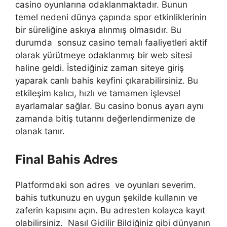
casino oyunlarına odaklanmaktadır. Bunun
temel nedeni dünya çapında spor etkinliklerinin
bir süreliğine askıya alınmış olmasıdır. Bu
durumda sonsuz casino temalı faaliyetleri aktif
olarak yürütmeye odaklanmış bir web sitesi
haline geldi. İstediğiniz zaman siteye giriş
yaparak canlı bahis keyfini çıkarabilirsiniz. Bu
etkileşim kalıcı, hızlı ve tamamen işlevsel
ayarlamalar sağlar. Bu casino bonus ayarı aynı
zamanda bitiş tutarını değerlendirmenize de
olanak tanır.
Final Bahis Adres
Platformdaki son adres ve oyunları severim.
bahis tutkunuzu en uygun şekilde kullanın ve
zaferin kapısını açın. Bu adresten kolayca kayıt
olabilirsiniz. Nasıl Gidilir Bildiğiniz gibi dünyanın