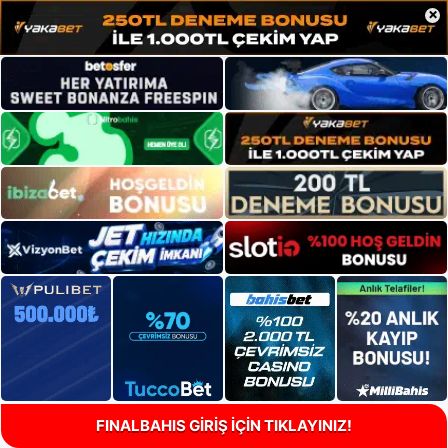
×
FINALBAHIS GİRİŞ İÇİN TIKLAYINIZ!