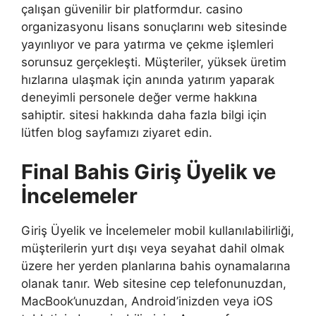
çalışan güvenilir bir platformdur. casino
organizasyonu lisans sonuçlarını web sitesinde
yayınlıyor ve para yatırma ve çekme işlemleri
sorunsuz gerçekleşti. Müşteriler, yüksek üretim
hızlarına ulaşmak için anında yatırım yaparak
deneyimli personele değer verme hakkına
sahiptir. sitesi hakkında daha fazla bilgi için
lütfen blog sayfamızı ziyaret edin.
Final Bahis Giriş Üyelik ve
İncelemeler
Giriş Üyelik ve İncelemeler mobil kullanılabilirliği,
müşterilerin yurt dışı veya seyahat dahil olmak
üzere her yerden planlarına bahis oynamalarına
olanak tanır. Web sitesine cep telefonunuzdan,
MacBook’unuzdan, Android’inizden veya iOS