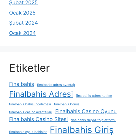
Şubat 2025
Ocak 2025
Şubat 2024
Ocak 2024
Etiketler
Finalbahis
finalbahis adres avantajı
Finalbahis Adresi
finalbahis adres katılım
finalbahis bahis i̇ncelemesi
finalbahis bonus
Finalbahis Casino Oyunu
finalbahis casino avantajları
Finalbahis Casino Sitesi
finalbahis depozito platformu
Finalbahis Giriş
finalbahis eşsiz bahisler