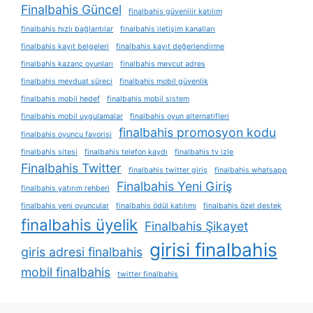
Finalbahis Güncel
finalbahis güvenilir katılım
finalbahis hızlı bağlantılar
finalbahis i̇letişim kanalları
finalbahis kayıt belgeleri
finalbahis kayıt değerlendirme
finalbahis kazanç oyunları
finalbahis mevcut adres
finalbahis mevduat süreci
finalbahis mobil güvenlik
finalbahis mobil hedef
finalbahis mobil sistem
finalbahis mobil uygulamalar
finalbahis oyun alternatifleri
finalbahis promosyon kodu
finalbahis oyuncu favorisi
finalbahis sitesi
finalbahis telefon kaydı
finalbahis tv izle
Finalbahis Twitter
finalbahis twitter giriş
finalbahis whatsapp
Finalbahis Yeni Giriş
finalbahis yatırım rehberi
finalbahis yeni oyuncular
finalbahis ödül katılımı
finalbahis özel destek
finalbahis üyelik
Finalbahis Şikayet
girisi finalbahis
giris adresi finalbahis
mobil finalbahis
twitter finalbahis