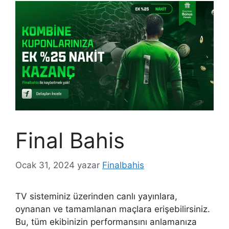
Final Bahis
Ocak 31, 2024
yazar
Finalbahis
TV sisteminiz üzerinden canlı yayınlara,
oynanan ve tamamlanan maçlara erişebilirsiniz.
Bu, tüm ekibinizin performansını anlamanıza