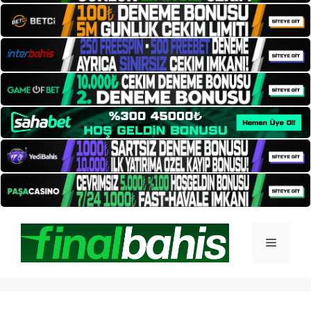
İçeriğe
atla
Menü