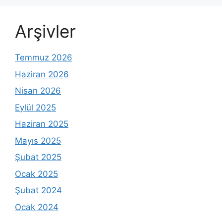
Arşivler
Temmuz 2026
Haziran 2026
Nisan 2026
Eylül 2025
Haziran 2025
Mayıs 2025
Şubat 2025
Ocak 2025
Şubat 2024
Ocak 2024