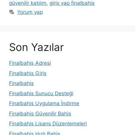
güvenilir katılım
,
giris yap finalbahis
Yorum yap
Son Yazılar
Finalbahis Adresi
Finalbahis Giriş
Finalbahis
Finalbahis Sunucu Desteği
Finalbahis Uygulama İndirme
Finalbahis Güvenilir Bahis
Finalbahis Lisans Düzenlemeleri
Finalbahis Hızlı Bahis