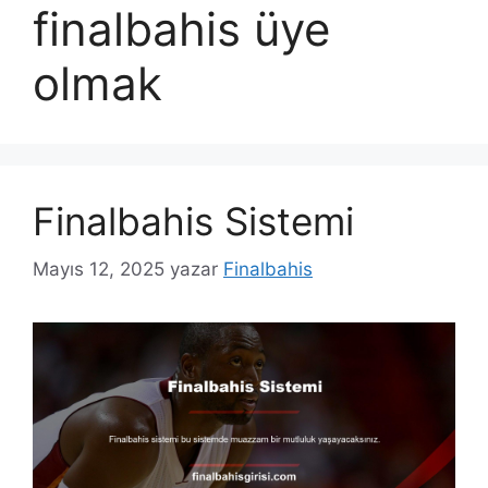
finalbahis üye
olmak
Finalbahis Sistemi
Mayıs 12, 2025
yazar
Finalbahis