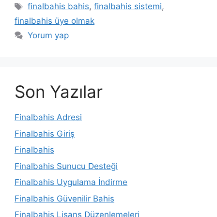
Etiketler
finalbahis bahis
,
finalbahis sistemi
,
finalbahis üye olmak
Yorum yap
Son Yazılar
Finalbahis Adresi
Finalbahis Giriş
Finalbahis
Finalbahis Sunucu Desteği
Finalbahis Uygulama İndirme
Finalbahis Güvenilir Bahis
Finalbahis Lisans Düzenlemeleri