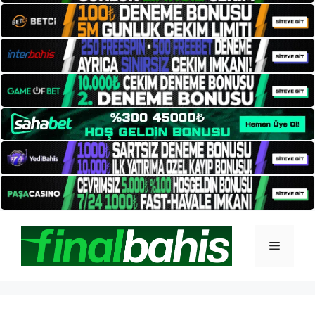
İçeriğe
atla
Menü