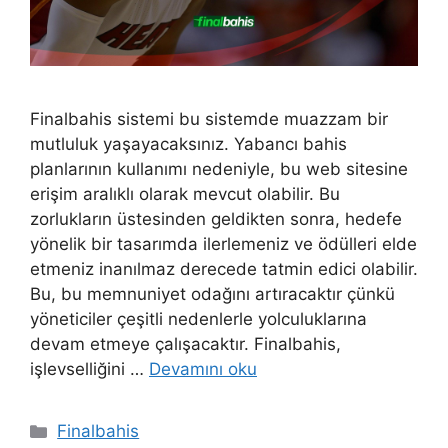
Finalbahis sistemi bu sistemde muazzam bir
mutluluk yaşayacaksınız. Yabancı bahis
planlarının kullanımı nedeniyle, bu web sitesine
erişim aralıklı olarak mevcut olabilir. Bu
zorlukların üstesinden geldikten sonra, hedefe
yönelik bir tasarımda ilerlemeniz ve ödülleri elde
etmeniz inanılmaz derecede tatmin edici olabilir.
Bu, bu memnuniyet odağını artıracaktır çünkü
yöneticiler çeşitli nedenlerle yolculuklarına
devam etmeye çalışacaktır. Finalbahis,
işlevselliğini …
Devamını oku
Kategoriler
Finalbahis