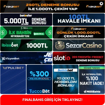
×
FINALBAHIS GİRİŞ İÇİN TIKLAYINIZ!