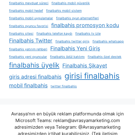
finalbahis mevduat süreci
finalbahis mobil güvenlik
finalbahis mobil hedef
finalbahis mobil sistem
finalbahis mobil uygulamalar
finalbahis oyun alternatifleri
finalbahis promosyon kodu
finalbahis oyuncu favorisi
finalbahis sitesi
finalbahis telefon kaydı
finalbahis tv izle
Finalbahis Twitter
finalbahis twitter giriş
finalbahis whatsapp
Finalbahis Yeni Giriş
finalbahis yatırım rehberi
finalbahis yeni oyuncular
finalbahis ödül katılımı
finalbahis özel destek
finalbahis üyelik
Finalbahis Şikayet
girisi finalbahis
giris adresi finalbahis
mobil finalbahis
twitter finalbahis
Avrasya'nın en büyük reklam platformunda olmak için
Microsoft Teams:
reklam@avrasyamarketing.com
adresimizden veya Telegram: @Avrasyamarketing
adresimizden irtibat kurabilirsiniz. (Tek iletişim