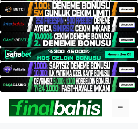
İçeriğe
atla
Menü