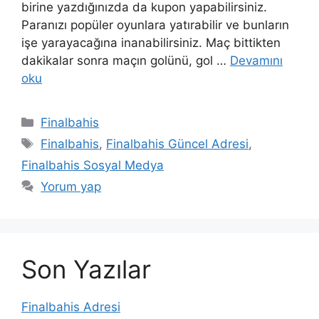
birine yazdığınızda da kupon yapabilirsiniz.
Paranızı popüler oyunlara yatırabilir ve bunların
işe yarayacağına inanabilirsiniz. Maç bittikten
dakikalar sonra maçın golünü, gol …
Devamını
oku
Kategoriler
Finalbahis
Etiketler
Finalbahis
,
Finalbahis Güncel Adresi
,
Finalbahis Sosyal Medya
Yorum yap
Son Yazılar
Finalbahis Adresi