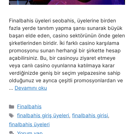
Finalbahis üyeleri seobahis, üyelerine birden
fazla yerde tanıtım yapma şansı sunarak büyük
başarı elde eden, casino sektörünün önde gelen
şirketlerinden biridir. İki farklı casino karşılama
promosyonu sunan herhangi bir şirkette hesap
açabilirsiniz. Bu, bir casinoyu ziyaret etmeye
veya canlı casino oyunlarına katılmaya karar
verdiğinizde geniş bir seçim yelpazesine sahip
olduğunuz ve ayrıca çeşitli promosyonlardan ve
…
Devamını oku
Kategoriler
Finalbahis
Etiketler
finalbahis giriş üyeleri
,
finalbahis girisi
,
finalbahis üyeleri
Yorum yap