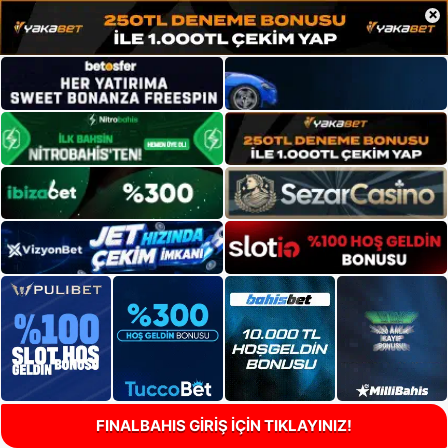
×
FINALBAHIS GİRİŞ İÇİN TIKLAYINIZ!