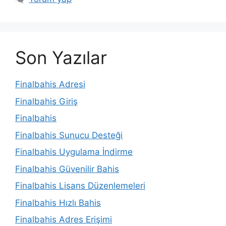
Son Yazılar
Finalbahis Adresi
Finalbahis Giriş
Finalbahis
Finalbahis Sunucu Desteği
Finalbahis Uygulama İndirme
Finalbahis Güvenilir Bahis
Finalbahis Lisans Düzenlemeleri
Finalbahis Hızlı Bahis
Finalbahis Adres Erişimi