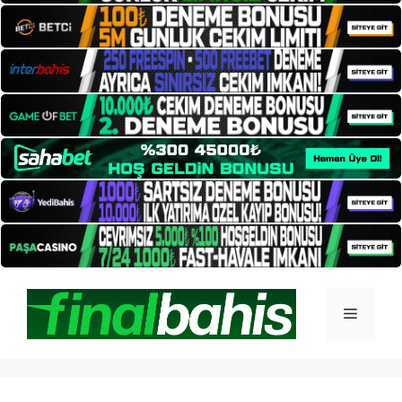
İçeriğe
atla
Menü