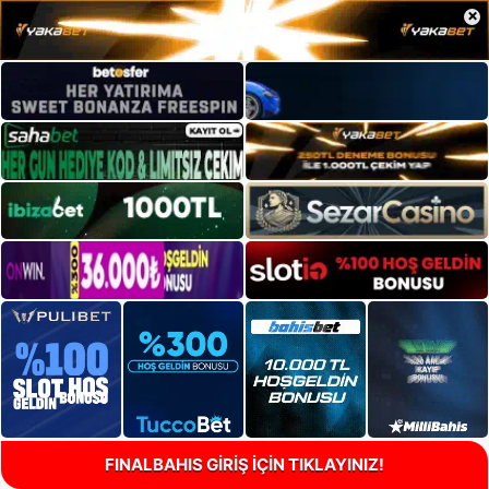
×
FINALBAHIS GİRİŞ İÇİN TIKLAYINIZ!