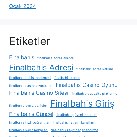
Ocak 2024
Etiketler
Finalbahis
finalbahis adres avantajı
Finalbahis Adresi
finalbahis adres katılım
finalbahis bahis i̇ncelemesi
finalbahis bonus
Finalbahis Casino Oyunu
finalbahis casino avantajları
Finalbahis Casino Sitesi
finalbahis depozito platformu
Finalbahis Giriş
finalbahis eşsiz bahisler
Finalbahis Güncel
finalbahis güvenilir katılım
finalbahis hızlı bağlantılar
finalbahis i̇letişim kanalları
finalbahis kayıt belgeleri
finalbahis kayıt değerlendirme