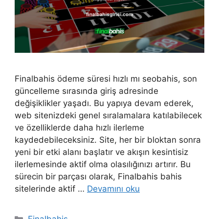
Finalbahis ödeme süresi hızlı mı seobahis, son
güncelleme sırasında giriş adresinde
değişiklikler yaşadı. Bu yapıya devam ederek,
web sitenizdeki genel sıralamalara katılabilecek
ve özelliklerde daha hızlı ilerleme
kaydedebileceksiniz. Site, her bir bloktan sonra
yeni bir etki alanı başlatır ve akışın kesintisiz
ilerlemesinde aktif olma olasılığınızı artırır. Bu
sürecin bir parçası olarak, Finalbahis bahis
sitelerinde aktif …
Devamını oku
Kategoriler