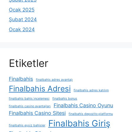
Ocak 2025
Şubat 2024
Ocak 2024
Etiketler
Finalbahis
finalbahis adres avantajı
Finalbahis Adresi
finalbahis adres katılım
finalbahis bahis i̇ncelemesi
finalbahis bonus
Finalbahis Casino Oyunu
finalbahis casino avantajları
Finalbahis Casino Sitesi
finalbahis depozito platformu
Finalbahis Giriş
finalbahis eşsiz bahisler