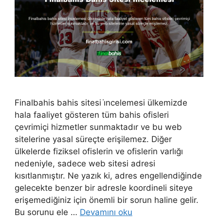
Finalbahis bahis sitesi i̇ncelemesi ülkemizde
hala faaliyet gösteren tüm bahis ofisleri
çevrimiçi hizmetler sunmaktadır ve bu web
sitelerine yasal süreçte erişilemez. Diğer
ülkelerde fiziksel ofislerin ve ofislerin varlığı
nedeniyle, sadece web sitesi adresi
kısıtlanmıştır. Ne yazık ki, adres engellendiğinde
gelecekte benzer bir adresle koordineli siteye
erişemediğiniz için önemli bir sorun haline gelir.
Bu sorunu ele …
Devamını oku