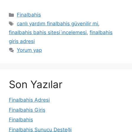
Kategoriler
Finalbahis
Etiketler
canlı yardım finalbahis güvenilir mi
,
finalbahis bahis sitesi i̇ncelemesi
,
finalbahis
giris adresi
Yorum yap
Son Yazılar
Finalbahis Adresi
Finalbahis Giriş
Finalbahis
Finalbahis Sunucu Desteği