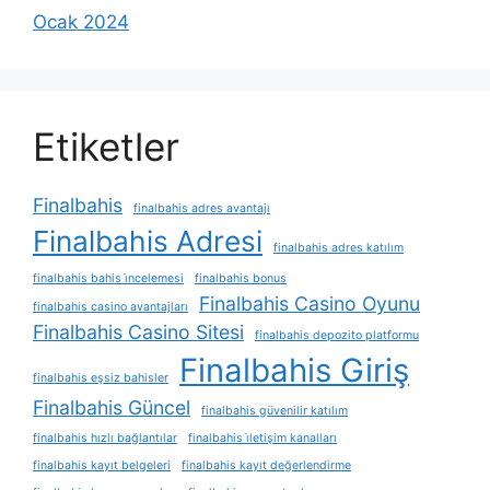
Ocak 2024
Etiketler
Finalbahis
finalbahis adres avantajı
Finalbahis Adresi
finalbahis adres katılım
finalbahis bahis i̇ncelemesi
finalbahis bonus
Finalbahis Casino Oyunu
finalbahis casino avantajları
Finalbahis Casino Sitesi
finalbahis depozito platformu
Finalbahis Giriş
finalbahis eşsiz bahisler
Finalbahis Güncel
finalbahis güvenilir katılım
finalbahis hızlı bağlantılar
finalbahis i̇letişim kanalları
finalbahis kayıt belgeleri
finalbahis kayıt değerlendirme