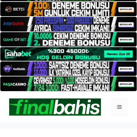
İçeriğe
atla
Menü