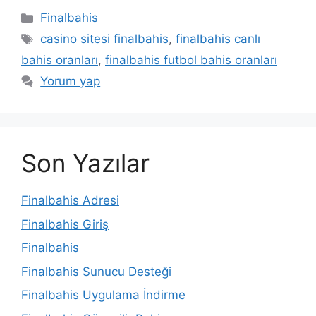
Kategoriler
Finalbahis
Etiketler
casino sitesi finalbahis
,
finalbahis canlı
bahis oranları
,
finalbahis futbol bahis oranları
Yorum yap
Son Yazılar
Finalbahis Adresi
Finalbahis Giriş
Finalbahis
Finalbahis Sunucu Desteği
Finalbahis Uygulama İndirme