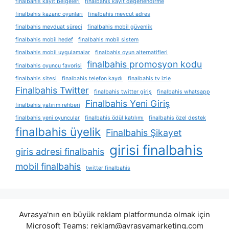
finalbahis kayıt belgeleri
finalbahis kayıt değerlendirme
finalbahis kazanç oyunları
finalbahis mevcut adres
finalbahis mevduat süreci
finalbahis mobil güvenlik
finalbahis mobil hedef
finalbahis mobil sistem
finalbahis mobil uygulamalar
finalbahis oyun alternatifleri
finalbahis promosyon kodu
finalbahis oyuncu favorisi
finalbahis sitesi
finalbahis telefon kaydı
finalbahis tv izle
Finalbahis Twitter
finalbahis twitter giriş
finalbahis whatsapp
Finalbahis Yeni Giriş
finalbahis yatırım rehberi
finalbahis yeni oyuncular
finalbahis ödül katılımı
finalbahis özel destek
finalbahis üyelik
Finalbahis Şikayet
girisi finalbahis
giris adresi finalbahis
mobil finalbahis
twitter finalbahis
Avrasya'nın en büyük reklam platformunda olmak için
Microsoft Teams:
reklam@avrasyamarketing.com