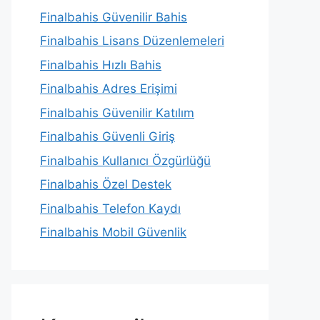
Finalbahis Güvenilir Bahis
Finalbahis Lisans Düzenlemeleri
Finalbahis Hızlı Bahis
Finalbahis Adres Erişimi
Finalbahis Güvenilir Katılım
Finalbahis Güvenli Giriş
Finalbahis Kullanıcı Özgürlüğü
Finalbahis Özel Destek
Finalbahis Telefon Kaydı
Finalbahis Mobil Güvenlik