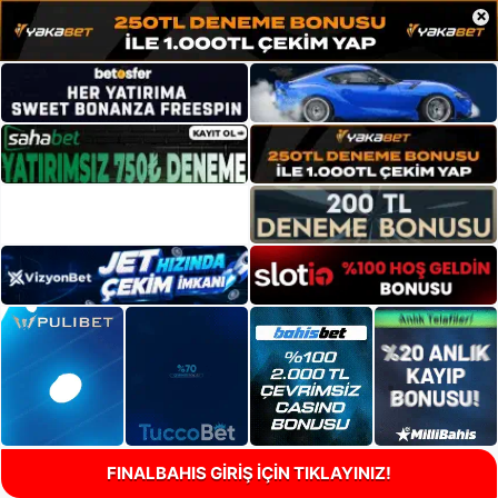
×
FINALBAHIS GİRİŞ İÇİN TIKLAYINIZ!