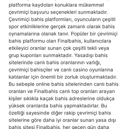
platforma kaydolan konuklara mükemmel
çevrimiçi başvuru seçenekleri sunmaktadır.
Çevrimiçi bahis platformları, oyuncuların çeşitli
spor etkinliklerine gerçek zamanlı olarak bahis
oynamalarına olanak tanır. Popüler bir çevrimiçi
bahis platformu olan Finalbahis, kullanıcılara
etkileyici oranlar sunan çok çeşitli tekli veya
grup kuponları sunmaktadır. Yasadışı bahis
sitelerinde canlı bahis oranlarının varlığı,
çevrimiçi bahisçiler ve canlı casino oyunlarına
katılanlar için önemli bir zorluk oluşturmaktadır.
Bu sebeple online bahis sitelerinden canlı bahis
oranları ve Finalbahis canlı top oranları arayan
kişiler sıklıkla kaçak bahis adreslerine oldukça
yüksek oranlarda bahis yapmaktadırlar. Bu
özelliği sayesinde diğer rakip çevrimiçi bahis
sitelerine göre daha iyi oranlar sunan yasa dışı
bahis sitesi Finalbahis, her geçen gün daha