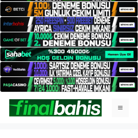
İçeriğe
atla
Menü