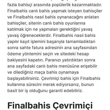
fazla bahisçi arasında popülerlik kazanmaktadır.
Finalbahis canlı bahis yapmak isteyen bahisçiler
ve Finalbahis nasıl bahis oynanacağını anlatan
bahisçiler, sitenin canlı bahis oyunlarına
katılmak için ne yapmaları gerektiğini yavaş
yavaş öğreneceklerdir. Finalbahis nasıl bahis
yapılır kayıt işlemini başarıyla tamamladıktan
sonra sahte fatura adresinin ana sayfasından
ödeme yöntemini seçin ve sitedeki hesap
bakiyesini kapatın. Paranızı yatırdıktan sonra
ana sayfadaki canlı bahis menüsüne erişebilir
ve dilediğiniz maça bahis oynamaya
başlayabilirsiniz. Çevrimiçi bahis için Finalbahis
kullanma sürecini merak ediyorsanız, bunun
basit bir iş olduğunu garanti edebiliriz.
Finalbahis Çevrimiçi