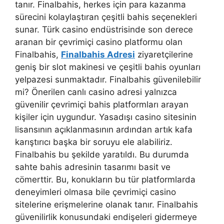
tanır. Finalbahis, herkes için para kazanma
sürecini kolaylaştıran çeşitli bahis seçenekleri
sunar. Türk casino endüstrisinde son derece
aranan bir çevrimiçi casino platformu olan
Finalbahis,
Finalbahis Adresi
ziyaretçilerine
geniş bir slot makinesi ve çeşitli bahis oyunları
yelpazesi sunmaktadır. Finalbahis güvenilebilir
mi? Önerilen canlı casino adresi yalnızca
güvenilir çevrimiçi bahis platformları arayan
kişiler için uygundur. Yasadışı casino sitesinin
lisansının açıklanmasının ardından artık kafa
karıştırıcı başka bir soruyu ele alabiliriz.
Finalbahis bu şekilde yaratıldı. Bu durumda
sahte bahis adresinin tasarımı basit ve
cömerttir. Bu, konukların bu tür platformlarda
deneyimleri olmasa bile çevrimiçi casino
sitelerine erişmelerine olanak tanır. Finalbahis
güvenilirlik konusundaki endişeleri gidermeye