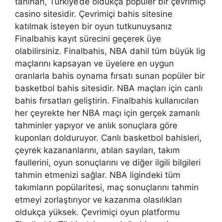
tanınan, Türkiye’de oldukça popüler bir çevrimiçi
casino sitesidir. Çevrimiçi bahis sitesine
katılmak isteyen bir oyun tutkunuysanız
Finalbahis kayıt sürecini geçerek üye
olabilirsiniz. Finalbahis, NBA dahil tüm büyük lig
maçlarını kapsayan ve üyelere en uygun
oranlarla bahis oynama fırsatı sunan popüler bir
basketbol bahis sitesidir. NBA maçları için canlı
bahis fırsatları geliştirin. Finalbahis kullanıcıları
her çeyrekte her NBA maçı için gerçek zamanlı
tahminler yapıyor ve anlık sonuçlara göre
kuponları dolduruyor. Canlı basketbol bahisleri,
çeyrek kazananlarını, atılan sayıları, takım
faullerini, oyun sonuçlarını ve diğer ilgili bilgileri
tahmin etmenizi sağlar. NBA ligindeki tüm
takımların popülaritesi, maç sonuçlarını tahmin
etmeyi zorlaştırıyor ve kazanma olasılıkları
oldukça yüksek. Çevrimiçi oyun platformu