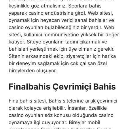
kesinlikle göz atmalısınız. Sporlara bahis
yaparak casino endüstrisine girdi. Web sitesi,
oynamak için heyecan verici sanal bahisler ve
casino oyunları bulabileceğiniz bir yerdir. Web
sitesi, kullanıcı memnuniyetine yüksek bir değer
katıyor. Siteye oyunların tadını çıkarmak ve
bahisleri yerleştirmek için üye olmanız gerekir.
Sitenin arkasındaki ekip, ziyaretçiler için harika
bir deneyim sağlamak için çok çalışan özel
bireylerden oluşuyor.
Finalbahis Çevrimiçi Bahis
Finalbahis sitesi. Bahis sitelerine artık çevrimiçi
olarak kolayca erişilebilir. İnsanlar, özellikle
casino oyunları söz konusu olduğunda casino
oynamaya ilgi duyuyorlar. Bireyler mobil