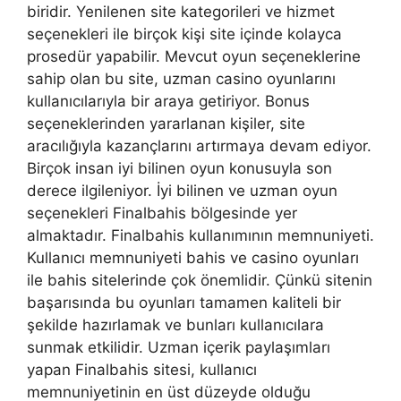
biridir. Yenilenen site kategorileri ve hizmet
seçenekleri ile birçok kişi site içinde kolayca
prosedür yapabilir. Mevcut oyun seçeneklerine
sahip olan bu site, uzman casino oyunlarını
kullanıcılarıyla bir araya getiriyor. Bonus
seçeneklerinden yararlanan kişiler, site
aracılığıyla kazançlarını artırmaya devam ediyor.
Birçok insan iyi bilinen oyun konusuyla son
derece ilgileniyor. İyi bilinen ve uzman oyun
seçenekleri Finalbahis bölgesinde yer
almaktadır. Finalbahis kullanımının memnuniyeti.
Kullanıcı memnuniyeti bahis ve casino oyunları
ile bahis sitelerinde çok önemlidir. Çünkü sitenin
başarısında bu oyunları tamamen kaliteli bir
şekilde hazırlamak ve bunları kullanıcılara
sunmak etkilidir. Uzman içerik paylaşımları
yapan Finalbahis sitesi, kullanıcı
memnuniyetinin en üst düzeyde olduğu