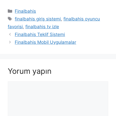
Kategoriler
Finalbahis
Etiketler
finalbahis giriş sistemi
,
finalbahis oyuncu
favorisi
,
finalbahis tv izle
Finalbahis Teklif Sistemi
Finalbahis Mobil Uygulamalar
Yorum yapın
Yorum