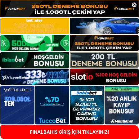
×
FINALBAHIS GİRİŞ İÇİN TIKLAYINIZ!