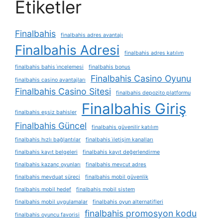
Etiketler
Finalbahis
finalbahis adres avantajı
Finalbahis Adresi
finalbahis adres katılım
finalbahis bahis i̇ncelemesi
finalbahis bonus
Finalbahis Casino Oyunu
finalbahis casino avantajları
Finalbahis Casino Sitesi
finalbahis depozito platformu
Finalbahis Giriş
finalbahis eşsiz bahisler
Finalbahis Güncel
finalbahis güvenilir katılım
finalbahis hızlı bağlantılar
finalbahis i̇letişim kanalları
finalbahis kayıt belgeleri
finalbahis kayıt değerlendirme
finalbahis kazanç oyunları
finalbahis mevcut adres
finalbahis mevduat süreci
finalbahis mobil güvenlik
finalbahis mobil hedef
finalbahis mobil sistem
finalbahis mobil uygulamalar
finalbahis oyun alternatifleri
finalbahis promosyon kodu
finalbahis oyuncu favorisi