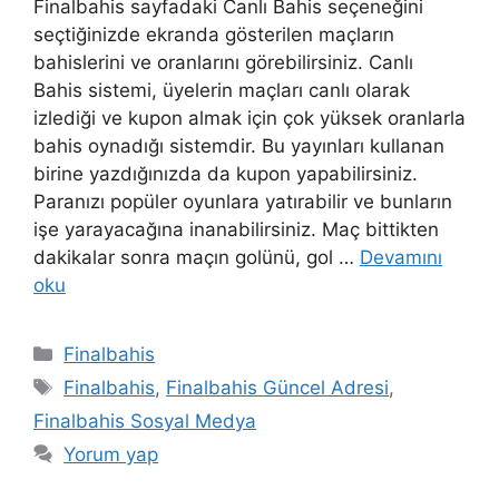
Finalbahis sayfadaki Canlı Bahis seçeneğini
seçtiğinizde ekranda gösterilen maçların
bahislerini ve oranlarını görebilirsiniz. Canlı
Bahis sistemi, üyelerin maçları canlı olarak
izlediği ve kupon almak için çok yüksek oranlarla
bahis oynadığı sistemdir. Bu yayınları kullanan
birine yazdığınızda da kupon yapabilirsiniz.
Paranızı popüler oyunlara yatırabilir ve bunların
işe yarayacağına inanabilirsiniz. Maç bittikten
dakikalar sonra maçın golünü, gol …
Devamını
oku
Kategoriler
Finalbahis
Etiketler
Finalbahis
,
Finalbahis Güncel Adresi
,
Finalbahis Sosyal Medya
Yorum yap