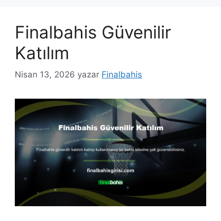
Finalbahis Güvenilir
Katılım
Nisan 13, 2026
yazar
Finalbahis