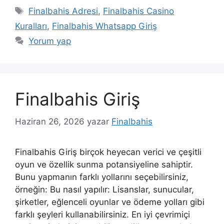
Etiketler
Finalbahis Adresi
,
Finalbahis Casino
Kuralları
,
Finalbahis Whatsapp Giriş
Yorum yap
Finalbahis Giriş
Haziran 26, 2026
yazar
Finalbahis
Finalbahis Giriş birçok heyecan verici ve çeşitli
oyun ve özellik sunma potansiyeline sahiptir.
Bunu yapmanın farklı yollarını seçebilirsiniz,
örneğin: Bu nasıl yapılır: Lisanslar, sunucular,
şirketler, eğlenceli oyunlar ve ödeme yolları gibi
farklı şeyleri kullanabilirsiniz. En iyi çevrimiçi