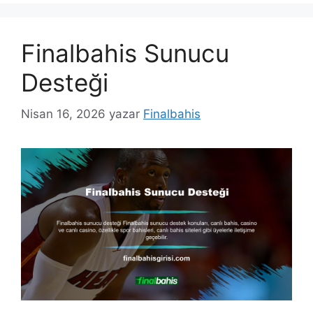
Finalbahis Sunucu
Desteği
Nisan 16, 2026
yazar
Finalbahis