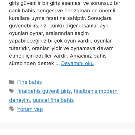
giriş güvenilir bir giriş aşaması ve sorunsuz bir
canlı bahis dengesi ve her zaman en önemli
kurallara uyma fırsatına sahiptir. Sonuçlara
güvenebilirsiniz, çünkü diğer insanlar aynı
oyunları oynar, aralarından seçim
yapabileceğiniz birçok oyun vardır, oyunlar
tutarlıdır, oranlar iyidir ve oynamaya devam
etmek için ödüller vardır. Amacınız bahis
sürecinden destek …
Devamını oku
Kategoriler
Finalbahis
Etiketler
finalbahis güvenli giriş
,
finalbahis modern
deneyim
,
güncel finalbahis
Yorum yap