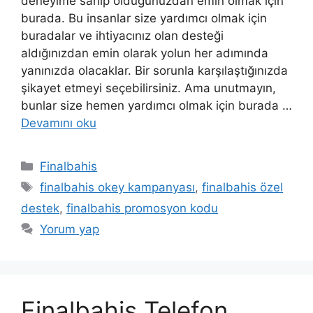
deneyime sahip olduğunuzdan emin olmak için
burada. Bu insanlar size yardımcı olmak için
buradalar ve ihtiyacınız olan desteği
aldığınızdan emin olarak yolun her adımında
yanınızda olacaklar. Bir sorunla karşılaştığınızda
şikayet etmeyi seçebilirsiniz. Ama unutmayın,
bunlar size hemen yardımcı olmak için burada …
Devamını oku
Kategoriler
Finalbahis
Etiketler
finalbahis okey kampanyası
,
finalbahis özel
destek
,
finalbahis promosyon kodu
Yorum yap
Finalbahis Telefon