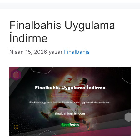
Finalbahis Uygulama
İndirme
Nisan 15, 2026
yazar
Finalbahis