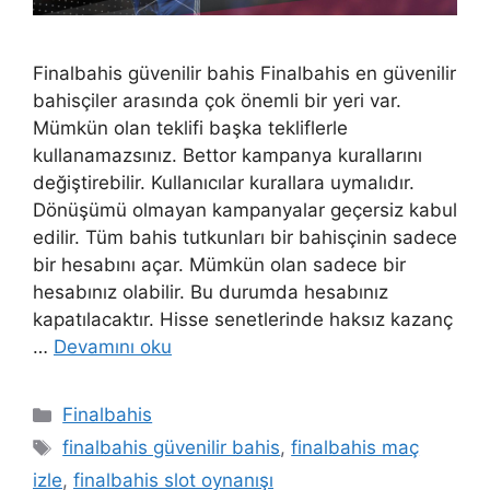
Finalbahis güvenilir bahis Finalbahis en güvenilir
bahisçiler arasında çok önemli bir yeri var.
Mümkün olan teklifi başka tekliflerle
kullanamazsınız. Bettor kampanya kurallarını
değiştirebilir. Kullanıcılar kurallara uymalıdır.
Dönüşümü olmayan kampanyalar geçersiz kabul
edilir. Tüm bahis tutkunları bir bahisçinin sadece
bir hesabını açar. Mümkün olan sadece bir
hesabınız olabilir. Bu durumda hesabınız
kapatılacaktır. Hisse senetlerinde haksız kazanç
…
Devamını oku
Kategoriler
Finalbahis
Etiketler
finalbahis güvenilir bahis
,
finalbahis maç
izle
,
finalbahis slot oynanışı